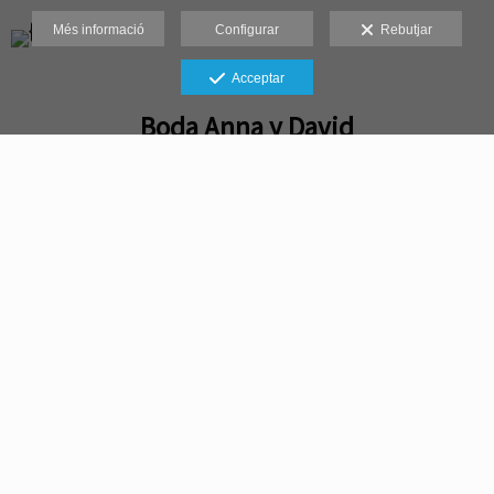
Més informació
Configurar
Rebutjar
Novedades
Acceptar
Boda Anna y David
Boda Anna y David Una Boda de Verano en Los
Jardines del Tancat! El sol del verano se alzaba
sobre Los Jardines del Tancat un cálido domingo
de agosto, como...
Llegir més
Novedades