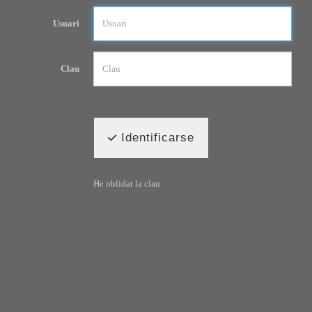
Usuari
Clau
Identificarse
He oblidat la clau